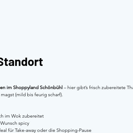
Standort
hen im Shoppyland Schönbühl
 – hier gibt’s frisch zubereitete T
agst (mild bis feurig scharf).
sch im Wok zubereitet
f Wunsch spicy 
ideal für Take-away oder die Shopping-Pause