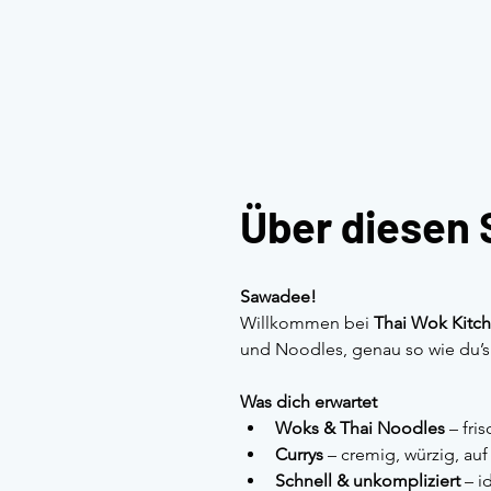
Über diesen 
Sawadee!
Willkommen bei 
Thai Wok Kitc
und Noodles, genau so wie du’s m
Was dich erwartet
Woks & Thai Noodles
 – fri
Currys
 – cremig, würzig, au
Schnell & unkompliziert
 – 